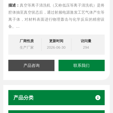
描述：
真空等离子清洗机（又称低压等离子清洗机）是将
腔体抽至真空状态后，通过射频电源激发工艺气体产生等
离子体，对材料表面进行物理轰击与化学反应的精密设
备。
其核心优势在于处理均匀性好、可控性高，能实现纳米级
的超净清洗，并有效活化表面以提升附着力。该设备无化
厂商性质
更新时间
访问量
学废液污染，属于绿色环保工艺。
生产厂家
2026-06-30
294
广泛应用于半导体封装、PCB制程、医疗器械、光学器件
及航空航天等制造领域，主要用于去除有机污染物、表面
产品咨询
联系我们
活化改性等场景
产品分类